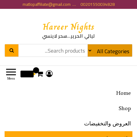
matlopaffiliate@gmail.com … 00201550034828
Hareer Nights
ليالي الحرير…سحر لاينسي
0
0 EGP
Menu
Home
Shop
العروض والتخفيضات