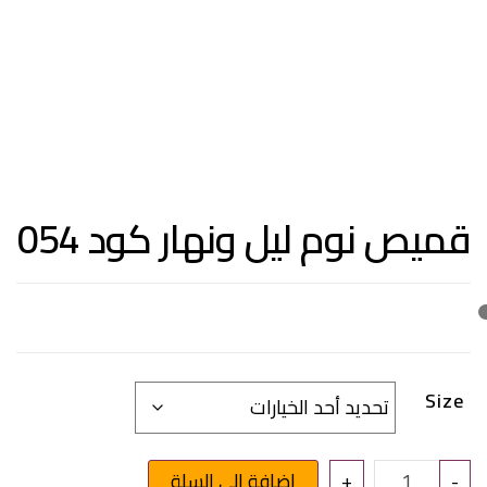
قميص نوم ليل ونهار كود 054
Size
كمية قميص نوم ليل ونهار كود 054
-
+
إضافة إلى السلة