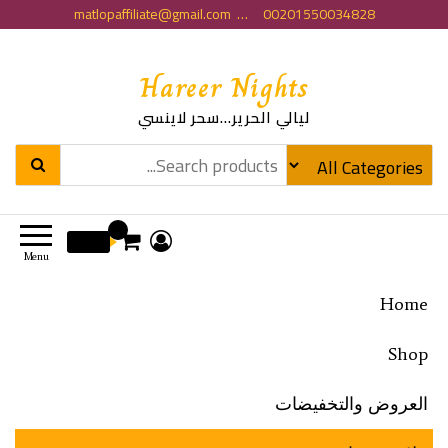
matlopaffiliate@gmail.com … 00201550034828
Hareer Nights
ليالي الحرير…سحر لاينسي
0
0 EGP
Menu
Home
Shop
العروض والتخفيضات