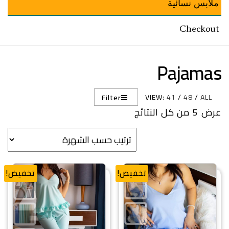
ملابس نسائية
Checkout
Pajamas
VIEW:
41
/
48
/
ALL
Filter
تم الفرز حسب الشهرة
عرض ⁦5⁩ من كل النتائج
تخفيض!
تخفيض!