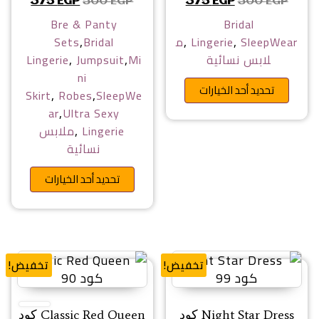
السعر الأصلي هو: 500 EGP.
السعر الحالي هو: 375 EGP.
السعر الأصلي هو: 500 EGP.
السعر الحا
375
EGP
500
EGP
375
EGP
500
EGP
Bre & Panty
Bridal
,
,
,
SleepWear
Lingerie
م
Bridal
Sets
,
,
لابس نسائية
Mi
Jumpsuit
Lingerie
ni
هناك العديد من الأشكال المختلفة 
تحديد أحد الخيارات
,
,
Skirt
Robes
SleepWe
,
ar
Ultra Sexy
,
Lingerie
ملابس
نسائية
هناك ا
تحديد أحد الخيارات
تخفيض!
تخفيض!
Night Star Dress كود
Classic Red Queen كود