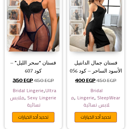
فستان جمال الدانتيل
فستان “سحر الليل” –
الأسود الساحر – كود 056
كود 607
السعر الأصلي هو: 450 EGP.
السعر الحالي هو: 400 EGP.
السعر الأصلي هو: 450 EGP.
السعر الحال
350
EGP
450
EGP
400
EGP
450
EGP
,
Bridal Lingerie
Ultra
Bridal
,
,
,
SleepWear
Lingerie
م
Sexy Lingerie
ملابس
لابس نسائية
نسائية
هناك العديد من الأشكال المختلفة 
هناك ا
تحديد أحد الخيارات
تحديد أحد الخيارات