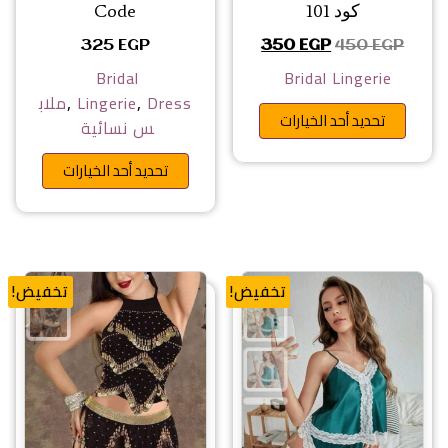
كود 101
Code
السعر الأصلي هو: 450 EGP.
السعر الحالي هو: 350 EGP.
325
EGP
350
EGP
450
EGP
Bridal
Bridal Lingerie
,
,
Dress
Lingerie
ملاب
هناك العديد من الأشكال المختلفة 
تحديد أحد الخيارات
س نسائية
هناك ا
تحديد أحد الخيارات
تخفيض!
تخفيض!