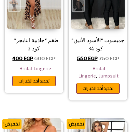
جمبسوت “الأسود الأنيق”
طقم “جاذبية التايجر” –
– كود 34
كود 2
السعر الأصلي هو: 750 EGP.
السعر الحالي هو: 550 EGP.
السعر الأصلي هو: 600 EGP.
السعر الحا
400
EGP
600
EGP
550
EGP
750
EGP
Bridal Lingerie
Bridal
,
Lingerie
Jumpsuit
هناك ا
تحديد أحد الخيارات
هناك العديد من الأشكال المختلفة 
تحديد أحد الخيارات
تخفيض!
تخفيض!