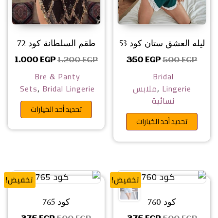
ليله العشق ستان كود 53
طقم السلطانة كود 72
السعر الأصلي هو: 500 EGP.
السعر الحالي هو: 350 EGP.
السعر الأصلي هو: 1.200 EGP.
السعر ال
1.000
EGP
1.200
EGP
350
EGP
500
EGP
Bre & Panty
Bridal
,
,
Lingerie
ملابس
Bridal Lingerie
Sets
نسائية
هناك ا
تحديد أحد الخيارات
هناك العديد من الأشكال المختلفة 
تحديد أحد الخيارات
تخفيض!
تخفيض!
كود 760
كود 765