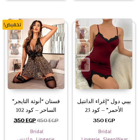
تخفيض!
بيبي دول “إغراء الدانتيل
فستان “أنوثة التايجر”
الأحمر” – كود 23
الساحر – كود 102
السعر الأصلي هو: 450 EGP.
السعر الحال
350
EGP
450
EGP
350
EGP
Bridal
Bridal
,
,
SleepWear
Lingerie
Lingerie
ملابس