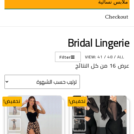
ملابس نسائية
Checkout
Bridal Lingerie
VIEW:
41
/
48
/
ALL
Filter
تم الفرز حسب الشهرة
عرض ⁦16⁩ من كل النتائج
تخفيض!
تخفيض!