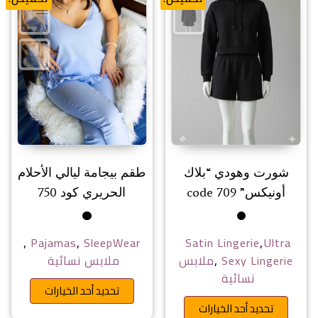
شورت وهودي “بلاك
طقم بيجامة ليالي الأحلام
أونيكس” code 709
الحريري كود 750
,
,
,
Pajamas
SleepWear
Satin Lingerie
Ultra
,
Sexy Lingerie
ملابس
ملابس نسائية
نسائية
هناك ا
تحديد أحد الخيارات
هناك العديد من الأشكال المختلفة 
تحديد أحد الخيارات