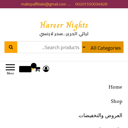
matlopaffiliate@gmail.com … 00201550034828
Hareer Nights
ليالي الحرير…سحر لاينسي
0
0 EGP
Menu
Home
Shop
العروض والتخفيضات