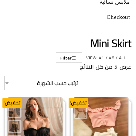
ملابس نسائية
Checkout
Mini Skirt
VIEW:
41
/
48
/
ALL
Filter
تم الفرز حسب الشهرة
عرض ⁦5⁩ من كل النتائج
تخفيض!
تخفيض!