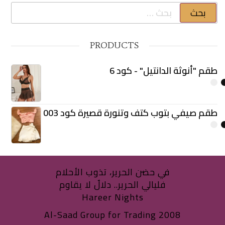
البحث عن:
PRODUCTS
طقم "أنوثة الدانتيل" - كود 6
طقم صيفي بتوب كتف وتنورة قصيرة كود 003
في حضن الحرير، تذوب الأحلام
فليالي الحرير.. دلالٌ لا يقاوم
Hareer Nights
Al-Saad Group for Trading 2008