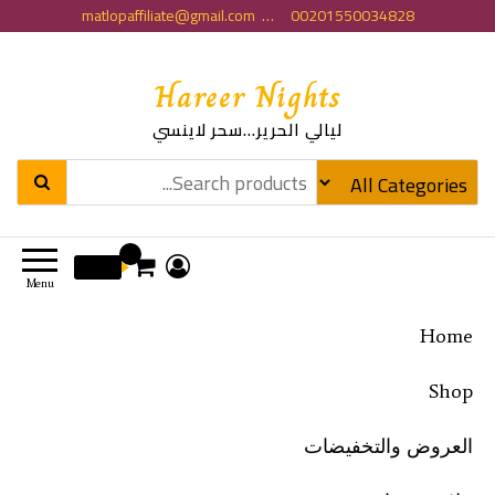
matlopaffiliate@gmail.com … 00201550034828
Hareer Nights
ليالي الحرير…سحر لاينسي
0
0 EGP
Menu
Home
Shop
العروض والتخفيضات