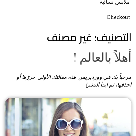
ملابس نسائية
Checkout
التصنيف:
غير مصنف
أهلاً بالعالم !
مرحباً بك في ووردبريس. هذه مقالتك الأولى. حررّها أو
احذفها، ثم ابدأ النشر!