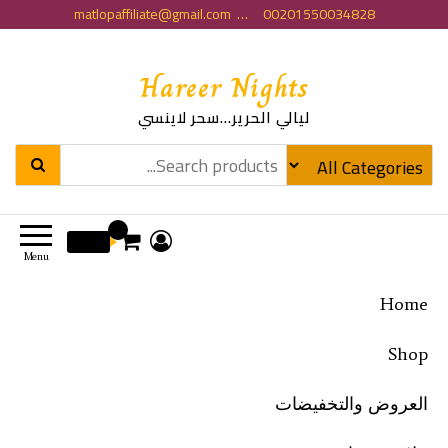
matlopaffiliate@gmail.com … 00201550034828
Hareer Nights
ليالي الحرير…سحر لاينسي
0
0 EGP
Menu
Home
Shop
العروض والتخفيضات